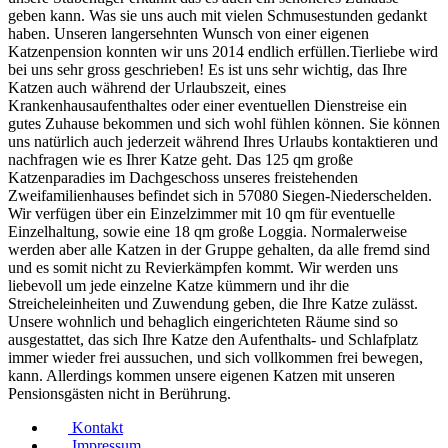
geben kann. Was sie uns auch mit vielen Schmusestunden gedankt
haben. Unseren langersehnten Wunsch von einer eigenen
Katzenpension konnten wir uns 2014 endlich erfüllen.Tierliebe wird
bei uns sehr gross geschrieben! Es ist uns sehr wichtig, das Ihre
Katzen auch während der Urlaubszeit, eines
Krankenhausaufenthaltes oder einer eventuellen Dienstreise ein
gutes Zuhause bekommen und sich wohl fühlen können. Sie können
uns natürlich auch jederzeit während Ihres Urlaubs kontaktieren und
nachfragen wie es Ihrer Katze geht. Das 125 qm große
Katzenparadies im Dachgeschoss unseres freistehenden
Zweifamilienhauses befindet sich in 57080 Siegen-Niederschelden.
Wir verfügen über ein Einzelzimmer mit 10 qm für eventuelle
Einzelhaltung, sowie eine 18 qm große Loggia. Normalerweise
werden aber alle Katzen in der Gruppe gehalten, da alle fremd sind
und es somit nicht zu Revierkämpfen kommt. Wir werden uns
liebevoll um jede einzelne Katze kümmern und ihr die
Streicheleinheiten und Zuwendung geben, die Ihre Katze zulässt.
Unsere wohnlich und behaglich eingerichteten Räume sind so
ausgestattet, das sich Ihre Katze den Aufenthalts- und Schlafplatz
immer wieder frei aussuchen, und sich vollkommen frei bewegen,
kann. Allerdings kommen unsere eigenen Katzen mit unseren
Pensionsgästen nicht in Berührung.
Kontakt
Impressum